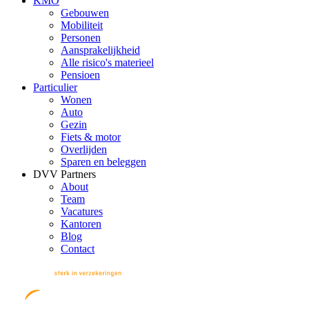
KMO
Gebouwen
Mobiliteit
Personen
Aansprakelijkheid
Alle risico's materieel
Pensioen
Particulier
Wonen
Auto
Gezin
Fiets & motor
Overlijden
Sparen en beleggen
DVV Partners
About
Team
Vacatures
Kantoren
Blog
Contact