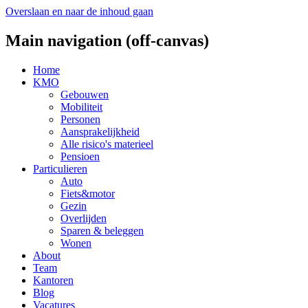
Overslaan en naar de inhoud gaan
Main navigation (off-canvas)
Home
KMO
Gebouwen
Mobiliteit
Personen
Aansprakelijkheid
Alle risico's materieel
Pensioen
Particulieren
Auto
Fiets&motor
Gezin
Overlijden
Sparen & beleggen
Wonen
About
Team
Kantoren
Blog
Vacatures